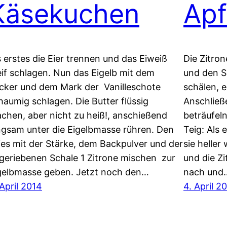
Käsekuchen
Apf
s erstes die Eier trennen und das Eiweiß
Die Zitro
eif schlagen. Nun das Eigelb mit dem
und den S
cker und dem Mark der Vanilleschote
schälen, e
haumig schlagen. Die Butter flüssig
Anschließ
chen, aber nicht zu heiß!, anschießend
beträufeln
ngsam unter die Eigelbmasse rühren. Den
Teig: Als 
ies mit der Stärke, dem Backpulver und der
sie heller
geriebenen Schale 1 Zitrone mischen zur
und die Z
gelbmasse geben. Jetzt noch den…
nach und
 April 2014
4. April 2