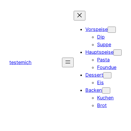
Zum
Inhalt
springen
Vorspeise
Dip
Suppe
Hauptspeise
Pasta
testemich
Foundue
Dessert
Eis
Backen
Kuchen
Brot